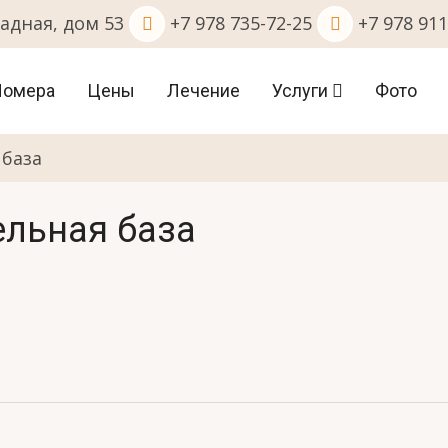
адная, дом 53
+7 978 735-72-25
+7 978 911
ain
Номера
Цены
Лечение
Услуги
Фото
avigation
 база
ельная база