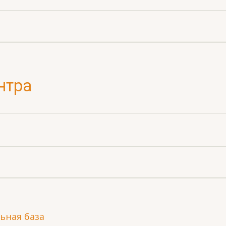
огалерея
Контакты
Адрес санатория:
Город-курорт Сочи, ули
нтра
Виноградная, дом 53
Официальный партнёр п
бронированию путёвок
:
+7 978 735-72-25
+7 978 69-72-125
+7 978 911-27-10
+7 978 716-16-63
ьная база