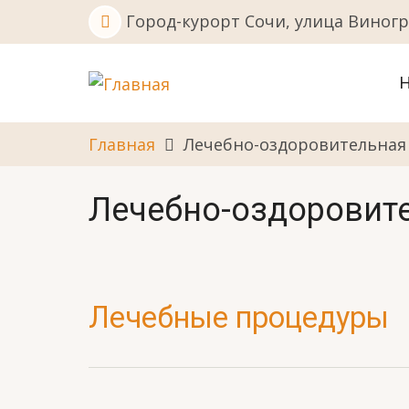
Перейти
Город-курорт Сочи, улица Виногр
к
основному
M
содержанию
n
Главная
Лечебно-оздоровительная
Лечебно-оздоровит
Лечебные процедуры